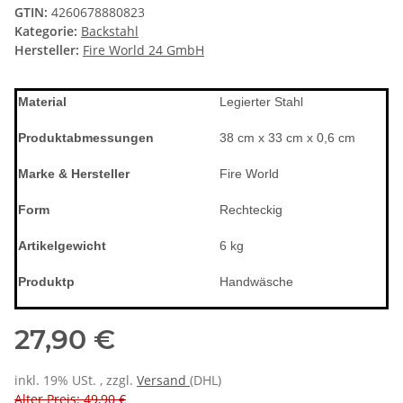
GTIN:
4260678880823
Kategorie:
Backstahl
Hersteller:
Fire World 24 GmbH
Material
Legierter Stahl
Produktabmessungen
38 cm x 33 cm x 0,6 cm
Marke & Hersteller
Fire World
Form
Rechteckig
Artikelgewicht
6 kg
Produktp
Handwäsche
27,90 €
inkl. 19% USt. , zzgl.
Versand
(DHL)
Alter Preis: 49,90 €