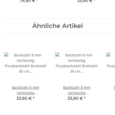
inkl. Grillplatte
cm x 33 cm
74,90 €
*
33,90 €
*
Ähnliche Artikel
Backstahl 8 mm
Backstahl 8 mm
rechteckig
rechteckig
Pizzabackstahl Brotstahl
Pizzabackstahl Brotstahl
Pizz
33,90 €
*
33,90 €
*
40 cm x 30 cm
38 cm x 33 cm