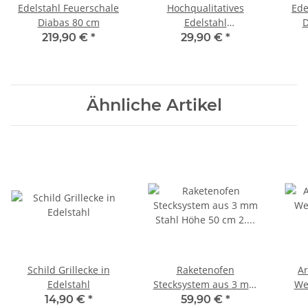
Edelstahl Feuerschale
Hochqualitatives
Ede
Diabas 80 cm
Edelstahl
D
Flammlachsbrett
219,90 €
*
29,90 €
*
Ähnliche Artikel
Schild Grillecke in
Raketenofen
A
Edelstahl
Stecksystem aus 3 mm
We
Stahl Höhe 50 cm 2.
14,90 €
*
59,90 €
*