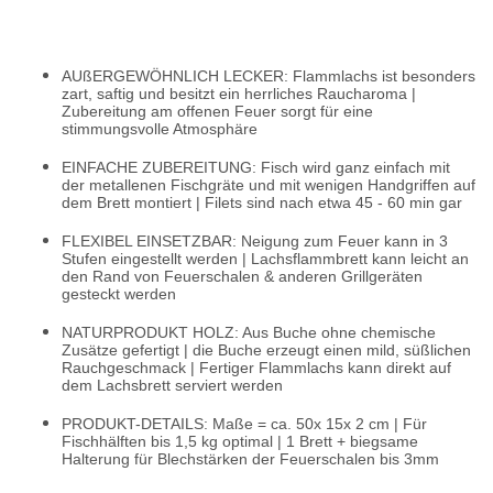
AUßERGEWÖHNLICH LECKER: Flammlachs ist besonders
zart, saftig und besitzt ein herrliches Raucharoma |
Zubereitung am offenen Feuer sorgt für eine
stimmungsvolle Atmosphäre
EINFACHE ZUBEREITUNG: Fisch wird ganz einfach mit
der metallenen Fischgräte und mit wenigen Handgriffen auf
dem Brett montiert | Filets sind nach etwa 45 - 60 min gar
FLEXIBEL EINSETZBAR: Neigung zum Feuer kann in 3
Stufen eingestellt werden | Lachsflammbrett kann leicht an
den Rand von Feuerschalen & anderen Grillgeräten
gesteckt werden
NATURPRODUKT HOLZ: Aus Buche ohne chemische
Zusätze gefertigt | die Buche erzeugt einen mild, süßlichen
Rauchgeschmack | Fertiger Flammlachs kann direkt auf
dem Lachsbrett serviert werden
PRODUKT-DETAILS: Maße = ca. 50x 15x 2 cm | Für
Fischhälften bis 1,5 kg optimal | 1 Brett + biegsame
Halterung für Blechstärken der Feuerschalen bis 3mm