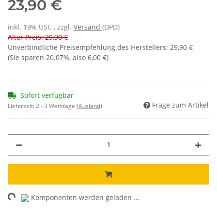
23,90 €
inkl. 19% USt. , zzgl.
Versand
(DPD)
Alter Preis: 29,90 €
Unverbindliche Preisempfehlung des Herstellers
:
29,90 €
(Sie sparen
20.07%
, also
6,00 €
)
Sofort verfügbar
Frage zum Artikel
Lieferzeit:
2 - 3 Werktage
(Ausland)
ng...
Komponenten werden geladen ...