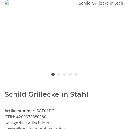
Schild Grillecke in Stahl
Artikelnummer:
SGE01DC
GTIN:
4260678880380
Kategorie:
Grillschilder
Hersteller:
Fire World 24 GmbH