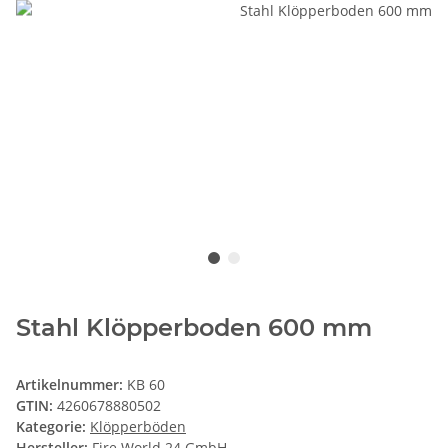
Stahl Klöpperboden 600 mm
Artikelnummer:
KB 60
GTIN:
4260678880502
Kategorie:
Klöpperböden
Hersteller:
Fire World 24 GmbH