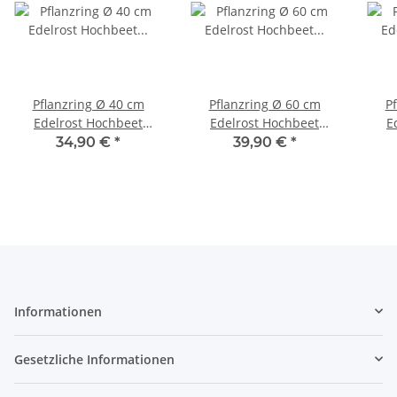
Pflanzring Ø 40 cm
Pflanzring Ø 60 cm
P
Edelrost Hochbeet
Edelrost Hochbeet
E
Pflanzkübel Baumring
Pflanzkübel Baumring
Pfl
34,90 €
*
39,90 €
*
Metallring Kräuterbeet
Metallring Kräuterbeet
Met
Stahlring #1
Stahlring #1 #1
S
Informationen
Gesetzliche Informationen