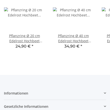
Pflanzring Ø 20 cm
Pflanzring Ø 40 cm
P
Edelrost Hochbeet
Edelrost Hochbeet
E
Pflanzkübel Baumring
Pflanzkübel Baumring
Pfl
24,90 €
*
34,90 €
*
Metallring Kräuterbeet
Metallring Kräuterbeet
Met
Stahlring
Stahlring #1
Informationen
Gesetzliche Informationen